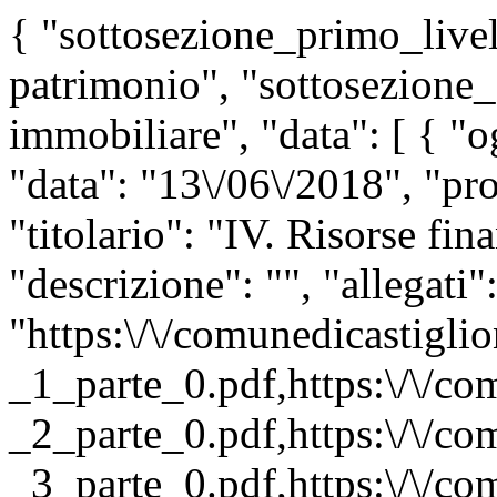
{ "sottosezione_primo_livel
patrimonio", "sottosezione
immobiliare", "data": [ { "
"data": "13\/06\/2018", "pr
"titolario": "IV. Risorse fin
"descrizione": "", "allegati"
"https:\/\/comunedicastiglio
_1_parte_0.pdf,https:\/\/com
_2_parte_0.pdf,https:\/\/com
_3_parte_0.pdf,https:\/\/com