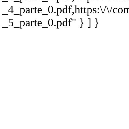
_4_parte_0.pdf,https:\/\/com
_5_parte_0.pdf" } ] }