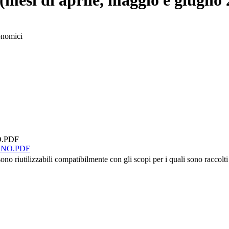
i di aprile, maggio e giugno 
onomici
O.PDF
GNO.PDF
no riutilizzabili compatibilmente con gli scopi per i quali sono raccolti 