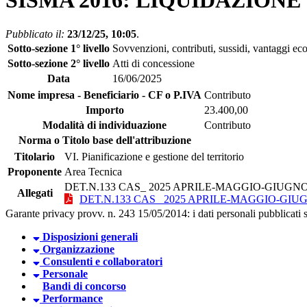
SISMA 2016: LIQUIDAZIONE (mes
Pubblicato il:
23/12/25, 10:05
.
Sotto-sezione 1° livello
Sovvenzioni, contributi, sussidi, vantaggi ec
Sotto-sezione 2° livello
Atti di concessione
Data
16/06/2025
Nome impresa - Beneficiario - CF o P.IVA
Contributo
Importo
23.400,00
Modalità di individuazione
Contributo
Norma o Titolo base dell'attribuzione
Titolario
VI. Pianificazione e gestione del territorio
Proponente
Area Tecnica
DET.N.133 CAS_ 2025 APRILE-MAGGIO-GIUGN
Allegati
DET.N.133 CAS_ 2025 APRILE-MAGGIO-GIU
Garante privacy provv. n. 243 15/05/2014: i dati personali pubblicati so
Disposizioni generali
Organizzazione
Consulenti e collaboratori
Personale
Bandi di concorso
Performance