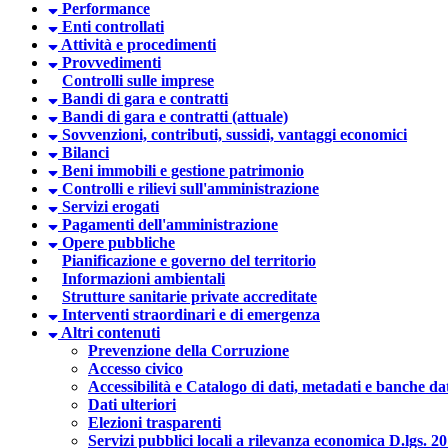
Performance
Enti controllati
Attività e procedimenti
Provvedimenti
Controlli sulle imprese
Bandi di gara e contratti
Bandi di gara e contratti (attuale)
Sovvenzioni, contributi, sussidi, vantaggi economici
Bilanci
Beni immobili e gestione patrimonio
Controlli e rilievi sull'amministrazione
Servizi erogati
Pagamenti dell'amministrazione
Opere pubbliche
Pianificazione e governo del territorio
Informazioni ambientali
Strutture sanitarie private accreditate
Interventi straordinari e di emergenza
Altri contenuti
Prevenzione della Corruzione
Accesso civico
Accessibilità e Catalogo di dati, metadati e banche da
Dati ulteriori
Elezioni trasparenti
Servizi pubblici locali a rilevanza economica D.lgs. 2