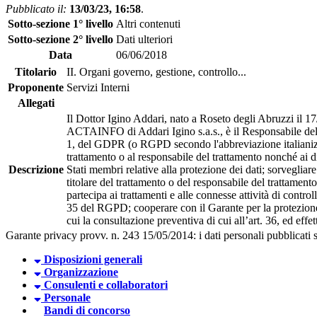
Pubblicato il:
13/03/23, 16:58
.
Sotto-sezione 1° livello
Altri contenuti
Sotto-sezione 2° livello
Dati ulteriori
Data
06/06/2018
Titolario
II. Organi governo, gestione, controllo...
Proponente
Servizi Interni
Allegati
Il Dottor Igino Addari, nato a Roseto degli Abruzzi il
ACTAINFO di Addari Igino s.a.s., è il Responsabile dell
1, del GDPR (o RGPD secondo l'abbreviazione italianizza
trattamento o al responsabile del trattamento nonché ai d
Descrizione
Stati membri relative alla protezione dei dati; sorvegliar
titolare del trattamento o del responsabile del trattament
partecipa ai trattamenti e alle connesse attività di control
35 del RGPD; cooperare con il Garante per la protezione d
cui la consultazione preventiva di cui all’art. 36, ed eff
Garante privacy provv. n. 243 15/05/2014: i dati personali pubblicati so
Disposizioni generali
Organizzazione
Consulenti e collaboratori
Personale
Bandi di concorso