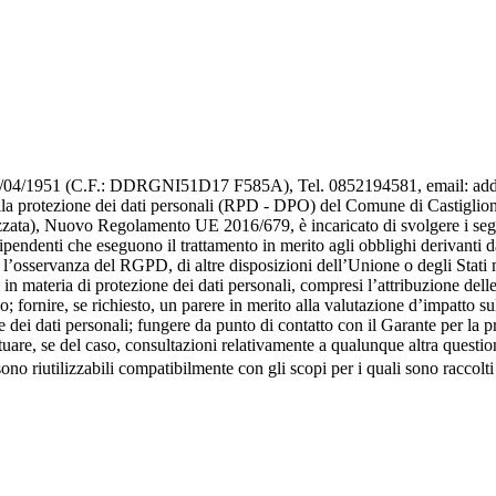
 17/04/1951 (C.F.: DDRGNI51D17 F585A), Tel. 0852194581, email: addar
a protezione dei dati personali (RPD - DPO) del Comune di Castiglione 
ta), Nuovo Regolamento UE 2016/679, è incaricato di svolgere i seguent
ipendenti che eseguono il trattamento in merito agli obblighi derivanti 
e l’osservanza del RGPD, di altre disposizioni dell’Unione o degli Stati 
o in materia di protezione dei dati personali, compresi l’attribuzione dell
lo; fornire, se richiesto, un parere in merito alla valutazione d’impatto s
ei dati personali; fungere da punto di contatto con il Garante per la pro
ettuare, se del caso, consultazioni relativamente a qualunque altra questio
no riutilizzabili compatibilmente con gli scopi per i quali sono raccolti 